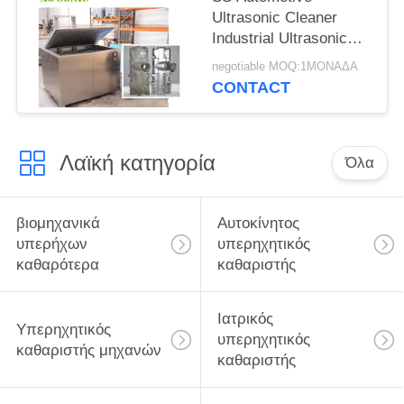
Ultrasonic Cleaner
Industrial Ultrasonic
Washer for Surgical
negotiable MOQ:1ΜΟΝΑΔΑ
Instrument
CONTACT
Λαϊκή κατηγορία
Όλα
βιομηχανικά
Αυτοκίνητος
υπερήχων
υπερηχητικός
καθαρότερα
καθαριστής
Ιατρικός
Υπερηχητικός
υπερηχητικός
καθαριστής μηχανών
καθαριστής