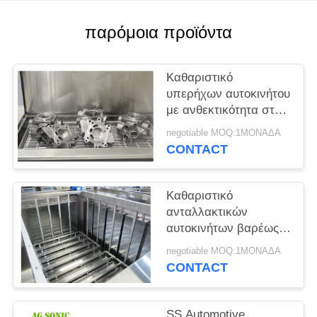
ΈΝΑ
ΑΠΌΣΠΑΣΜΑ
παρόμοια προϊόντα
SITEMAP
Καθαριστικό
υπερήχων αυτοκινήτου
με ανθεκτικότητα στη
PRIVACY
σκουριά που
negotiable MOQ:1ΜΟΝΑΔΑ
POLICY
αφαιρεί υψηλά
CONTACT
συγκολλημένους
ρύπους
Καθαριστικό
ανταλλακτικών
αυτοκινήτων βαρέως
τύπου υπερήχων
negotiable MOQ:1ΜΟΝΑΔΑ
3600W φιλικό προς τα
CONTACT
χημικά
SS Automotive