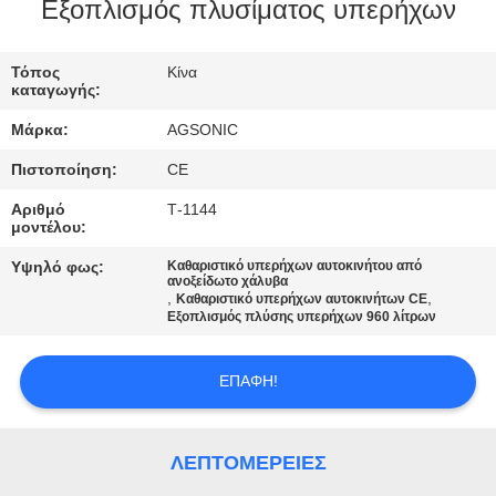
ΕΡΓΟΣΤΑΣΊΩΝ
Εξοπλισμός πλυσίματος υπερήχων
ΠΟΙΟΤΙΚΌΣ
Τόπος
Κίνα
καταγωγής:
ΈΛΕΓΧΟΣ
Μάρκα:
AGSONIC
Πιστοποίηση:
CE
ΜΑΣ
Αριθμό
Τ-1144
ΕΛΆΤΕ
μοντέλου:
ΣΕ
Υψηλό φως:
Καθαριστικό υπερήχων αυτοκινήτου από
ανοξείδωτο χάλυβα
ΕΠΑΦΉ
,
,
Καθαριστικό υπερήχων αυτοκινήτων CE
Εξοπλισμός πλύσης υπερήχων 960 λίτρων
ΜΕ
ΕΠΑΦΉ!
ΕΙΔΉΣΕΙΣ
ΛΕΠΤΟΜΈΡΕΙΕΣ
ΖΗΤΉΣΤΕ