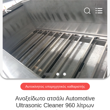
AG
Sonic
Technology
limited.
All
Rights
Reserved.
ΣΠΊΤΙ
ΠΡΟΪΌΝΤΑ
ΕΜΦΆΝΙΣΗ
VR
ΠΕΡΊΠΟΥ
ΕΜΕΊΣ
Αυτοκίνητος υπερηχητικός καθαριστής
Ανοξείδωτο ατσάλι Automotive
ΓΎΡΟΣ
Ultrasonic Cleaner 960 λίτρων