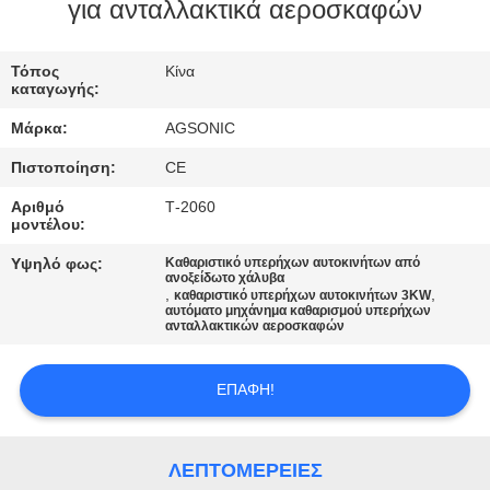
ΕΡΓΟΣΤΑΣΊΩΝ
για ανταλλακτικά αεροσκαφών
ΠΟΙΟΤΙΚΌΣ
Τόπος
Κίνα
καταγωγής:
ΈΛΕΓΧΟΣ
Μάρκα:
AGSONIC
Πιστοποίηση:
CE
ΜΑΣ
Αριθμό
Τ-2060
ΕΛΆΤΕ
μοντέλου:
ΣΕ
Υψηλό φως:
Καθαριστικό υπερήχων αυτοκινήτων από
ανοξείδωτο χάλυβα
ΕΠΑΦΉ
,
,
καθαριστικό υπερήχων αυτοκινήτων 3KW
αυτόματο μηχάνημα καθαρισμού υπερήχων
ΜΕ
ανταλλακτικών αεροσκαφών
ΕΙΔΉΣΕΙΣ
ΕΠΑΦΉ!
ΖΗΤΉΣΤΕ
ΛΕΠΤΟΜΈΡΕΙΕΣ