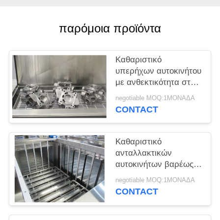
ΈΝΑ
ΑΠΌΣΠΑΣΜΑ
παρόμοια προϊόντα
SITEMAP
Καθαριστικό
υπερήχων αυτοκινήτου
PRIVACY
με ανθεκτικότητα στη
σκουριά που
POLICY
negotiable MOQ:1ΜΟΝΑΔΑ
αφαιρεί υψηλά
CONTACT
συγκολλημένους
ρύπους
Καθαριστικό
ανταλλακτικών
αυτοκινήτων βαρέως
τύπου υπερήχων
negotiable MOQ:1ΜΟΝΑΔΑ
3600W φιλικό προς τα
CONTACT
χημικά