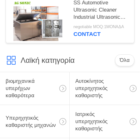
SS Automotive
Ultrasonic Cleaner
Industrial Ultrasonic
Washer for Surgical
negotiable MOQ:1ΜΟΝΑΔΑ
Instrument
CONTACT
Λαϊκή κατηγορία
Όλα
βιομηχανικά
Αυτοκίνητος
υπερήχων
υπερηχητικός
καθαρότερα
καθαριστής
Ιατρικός
Υπερηχητικός
υπερηχητικός
καθαριστής μηχανών
καθαριστής