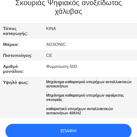
ΕΡΓΟΣΤΑΣΊΩΝ
Σκουριάς Ψηφιακός ανοξείδωτος
χάλυβας
ΠΟΙΟΤΙΚΌΣ
Τόπος
ΚΙΝΑ
ΈΛΕΓΧΟΣ
καταγωγής:
Μάρκα:
AGSONIC
ΜΑΣ
Πιστοποίηση:
CE
ΕΛΆΤΕ
Αριθμό
Φυματίωση-500
ΣΕ
μοντέλου:
ΕΠΑΦΉ
Υψηλό φως:
Μηχάνημα καθαρισμού υπερήχων ανταλλακτικών
αυτοκινήτων
ΜΕ
,
Μηχάνημα καθαρισμού υπερήχων αφαίρεσης
σκουριάς
,
ΕΙΔΉΣΕΙΣ
καθαριστικό υπερήχων ανταλλακτικών
αυτοκινήτων 40KHZ
ΖΗΤΉΣΤΕ
ΕΠΑΦΉ!