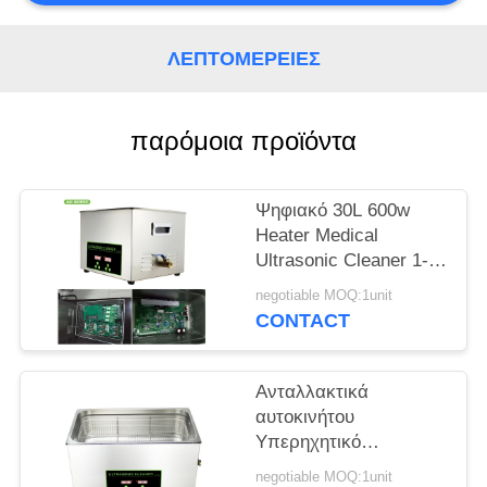
ΈΝΑ
ΑΠΌΣΠΑΣΜΑ
ΛΕΠΤΟΜΈΡΕΙΕΣ
SITEMAP
παρόμοια προϊόντα
PRIVACY
Ψηφιακό 30L 600w
POLICY
Heater Medical
Ultrasonic Cleaner 1-
30 Minute Timer for Oil
negotiable MOQ:1unit
Metal Parts
CONTACT
Ανταλλακτικά
αυτοκινήτου
Υπερηχητικό
Μηχάνημα
negotiable MOQ:1unit