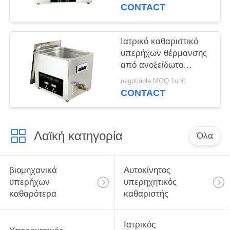
Καθαρισμού Σκουριάς
CONTACT
Ψηφιακός ανοξείδωτος
χάλυβας
Ιατρικό καθαριστικό
υπερήχων θέρμανσης
από ανοξείδωτο
χάλυβα 304 για
negotiable MOQ:1unit
χειρουργικό / ιατρικό
CONTACT
όργανο
Λαϊκή κατηγορία
Όλα
βιομηχανικά
Αυτοκίνητος
υπερήχων
υπερηχητικός
καθαρότερα
καθαριστής
Ιατρικός