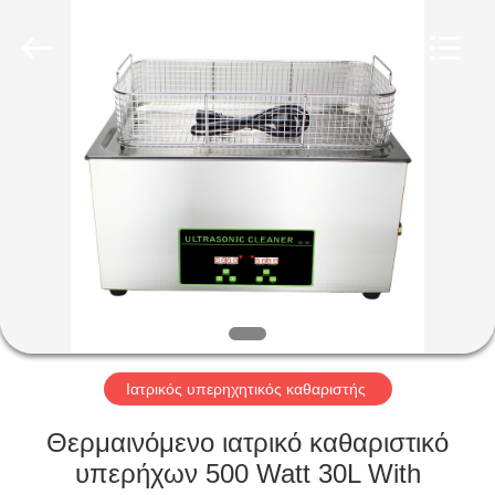
AG
Sonic
Technology
limited.
All
Rights
Reserved.
ΣΠΊΤΙ
ΠΡΟΪΌΝΤΑ
ΕΜΦΆΝΙΣΗ
VR
ΠΕΡΊΠΟΥ
ΕΜΕΊΣ
Ιατρικός υπερηχητικός καθαριστής
Θερμαινόμενο ιατρικό καθαριστικό
ΓΎΡΟΣ
υπερήχων 500 Watt 30L With