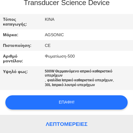
ΕΡΓΟΣΤΑΣΊΩΝ
Transducer Science Device
ΠΟΙΟΤΙΚΌΣ
Τόπος
ΚΙΝΑ
καταγωγής:
ΈΛΕΓΧΟΣ
Μάρκα:
AGSONIC
Πιστοποίηση:
CE
ΜΑΣ
Αριθμό
Φυματίωση-500
ΕΛΆΤΕ
μοντέλου:
ΣΕ
Υψηλό φως:
500W Θερμαινόμενο ιατρικό καθαριστικό
υπερήχων
ΕΠΑΦΉ
,
,
φιαλίδια Ιατρικό καθαριστικό υπερήχων
30L Ιατρικό λουτρό υπερήχων
ΜΕ
ΕΠΑΦΉ!
ΕΙΔΉΣΕΙΣ
ΛΕΠΤΟΜΈΡΕΙΕΣ
ΖΗΤΉΣΤΕ