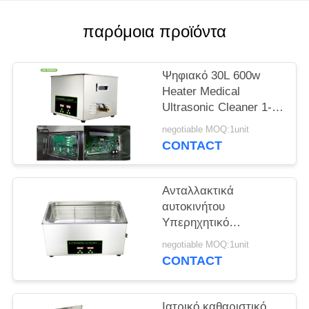
ΈΝΑ
ΑΠΌΣΠΑΣΜΑ
παρόμοια προϊόντα
SITEMAP
Ψηφιακό 30L 600w
Heater Medical
Ultrasonic Cleaner 1-
PRIVACY
30 Minute Timer for Oil
negotiable MOQ:1unit
POLICY
Metal Parts
CONTACT
Ανταλλακτικά
αυτοκινήτου
Υπερηχητικό
Μηχάνημα
negotiable MOQ:1unit
Καθαρισμού Σκουριάς
CONTACT
Ψηφιακός ανοξείδωτος
χάλυβας
Ιατρικό καθαριστικό