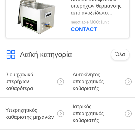
υπερήχων θέρμανσης
από ανοξείδωτο
χάλυβα 304 για
negotiable MOQ:1unit
χειρουργικό / ιατρικό
CONTACT
όργανο
Λαϊκή κατηγορία
Όλα
βιομηχανικά
Αυτοκίνητος
υπερήχων
υπερηχητικός
καθαρότερα
καθαριστής
Ιατρικός
Υπερηχητικός
υπερηχητικός
καθαριστής μηχανών
καθαριστής