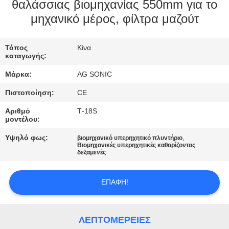
ΕΡΓΟΣΤΑΣΊΩΝ
θαλάσσιας βιομηχανίας 550mm για το
μηχανικό μέρος, φίλτρα μαζούτ
ΠΟΙΟΤΙΚΌΣ
Τόπος
Κίνα
ΈΛΕΓΧΟΣ
καταγωγής:
Μάρκα:
AG SONIC
ΜΑΣ
Πιστοποίηση:
CE
ΕΛΆΤΕ
Αριθμό
Τ-18S
ΣΕ
μοντέλου:
ΕΠΑΦΉ
Υψηλό φως:
,
βιομηχανικό υπερηχητικό πλυντήριο
Βιομηχανικές υπερηχητικές καθαρίζοντας
ΜΕ
δεξαμενές
ΕΙΔΉΣΕΙΣ
ΕΠΑΦΉ!
ΖΗΤΉΣΤΕ
ΛΕΠΤΟΜΈΡΕΙΕΣ