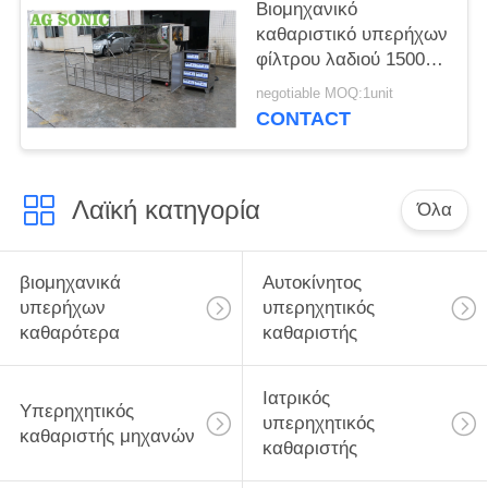
Βιομηχανικό
καθαριστικό υπερήχων
φίλτρου λαδιού 1500
λίτρων για εξάρτημα
negotiable MOQ:1unit
λεπίδας Turbo /
CONTACT
αεροδιαστημικής
Λαϊκή κατηγορία
Όλα
βιομηχανικά
Αυτοκίνητος
υπερήχων
υπερηχητικός
καθαρότερα
καθαριστής
Ιατρικός
Υπερηχητικός
υπερηχητικός
καθαριστής μηχανών
καθαριστής