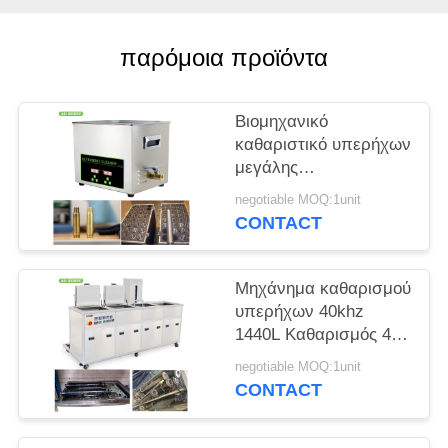
ΈΝΑ
ΑΠΌΣΠΑΣΜΑ
παρόμοια προϊόντα
SITEMAP
Βιομηχανικό
καθαριστικό υπερήχων
PRIVACY
μεγάλης
χωρητικότητας 30
POLICY
negotiable MOQ:1unit
λίτρων για καθαρισμό
CONTACT
καρμπυρατέρ /
εμβόλων
Μηχάνημα καθαρισμού
υπερήχων 40khz
1440L Καθαρισμός 4
δεξαμενών Ξέπλυμα
negotiable MOQ:1unit
φίλτρου στεγνώματος
CONTACT