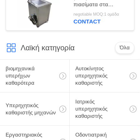
πιασίματα στα
δευτερόλεπτα με
negotiable MOQ:1 ομάδα
Ultrasonics και τη
CONTACT
θέρμανση 3min
αυτόματα μακριά
Λαϊκή κατηγορία
Όλα
βιομηχανικά
Αυτοκίνητος
υπερήχων
υπερηχητικός
καθαρότερα
καθαριστής
Ιατρικός
Υπερηχητικός
υπερηχητικός
καθαριστής μηχανών
καθαριστής
Εργαστηριακός
Οδοντιατρική