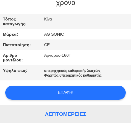
ΕΡΓΟΣΤΑΣΊΩΝ
χρόνο
ΠΟΙΟΤΙΚΌΣ
Τόπος
Κίνα
καταγωγής:
ΈΛΕΓΧΟΣ
Μάρκα:
AG SONIC
Πιστοποίηση:
CE
ΜΑΣ
Αριθμό
Άργυρος-160T
ΕΛΆΤΕ
μοντέλου:
ΣΕ
Υψηλό φως:
,
υπερηχητικός καθαριστής λεσχών
ΕΠΑΦΉ
Φορητός υπερηχητικός καθαριστής
ΜΕ
ΕΠΑΦΉ!
ΕΙΔΉΣΕΙΣ
ΛΕΠΤΟΜΈΡΕΙΕΣ
ΖΗΤΉΣΤΕ