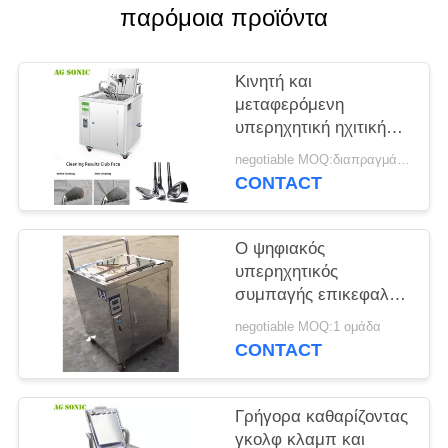
ΈΝΑ
παρόμοια προϊόντα
ΑΠΌΣΠΑΣΜΑ
Κινητή και
SITEMAP
μεταφερόμενη
υπερηχητική ηχιτική
καθαρίζοντας μηχανή
PRIVACY
negotiable MOQ:διαπραγμάτευση
γκολφ κλαμπ γκολφ
CONTACT
POLICY
κλαμπ καθαρότερη
Ο ψηφιακός
υπερηχητικός
συμπαγής επικεφαλής
καθαριστής
negotiable MOQ:1 ομάδα
πιασιμάτων & λεσχών
CONTACT
με τη λαβή και τους
τροχίσκους 49 λίτρα
Γρήγορα καθαρίζοντας
γκολφ κλαμπ και