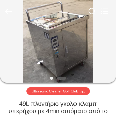
AG
Sonic
Technology
limited.
All
Rights
Reserved.
ΣΠΊΤΙ
ΠΡΟΪΌΝΤΑ
ΕΜΦΆΝΙΣΗ
VR
ΠΕΡΊΠΟΥ
ΕΜΕΊΣ
Ultrasonic Cleaner Golf Club της
49L πλυντήριο γκολφ κλαμπ
ΓΎΡΟΣ
υπερήχου με 4min αυτόματο από το