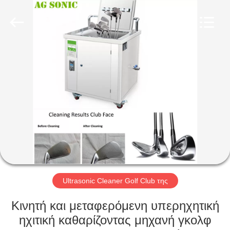
AG
Sonic
Technology
limited.
All
Rights
Reserved.
ΣΠΊΤΙ
ΠΡΟΪΌΝΤΑ
ΕΜΦΆΝΙΣΗ
VR
ΠΕΡΊΠΟΥ
ΕΜΕΊΣ
Ultrasonic Cleaner Golf Club της
Κινητή και μεταφερόμενη υπερηχητική
ΓΎΡΟΣ
ηχιτική καθαρίζοντας μηχανή γκολφ