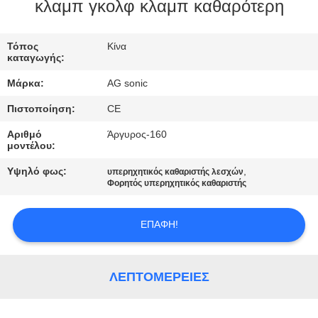
ΕΡΓΟΣΤΑΣΊΩΝ
κλαμπ γκολφ κλαμπ καθαρότερη
ΠΟΙΟΤΙΚΌΣ
Τόπος
Κίνα
καταγωγής:
ΈΛΕΓΧΟΣ
Μάρκα:
AG sonic
Πιστοποίηση:
CE
ΜΑΣ
Αριθμό
Άργυρος-160
ΕΛΆΤΕ
μοντέλου:
ΣΕ
Υψηλό φως:
,
υπερηχητικός καθαριστής λεσχών
ΕΠΑΦΉ
Φορητός υπερηχητικός καθαριστής
ΜΕ
ΕΠΑΦΉ!
ΕΙΔΉΣΕΙΣ
ΛΕΠΤΟΜΈΡΕΙΕΣ
ΖΗΤΉΣΤΕ