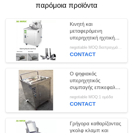
ΈΝΑ
παρόμοια προϊόντα
ΑΠΌΣΠΑΣΜΑ
Κινητή και
SITEMAP
μεταφερόμενη
υπερηχητική ηχιτική
καθαρίζοντας μηχανή
PRIVACY
negotiable MOQ:διαπραγμάτευση
γκολφ κλαμπ γκολφ
CONTACT
POLICY
κλαμπ καθαρότερη
Ο ψηφιακός
υπερηχητικός
συμπαγής επικεφαλής
καθαριστής
negotiable MOQ:1 ομάδα
πιασιμάτων & λεσχών
CONTACT
με τη λαβή και τους
τροχίσκους 49 λίτρα
Γρήγορα καθαρίζοντας
γκολφ κλαμπ και