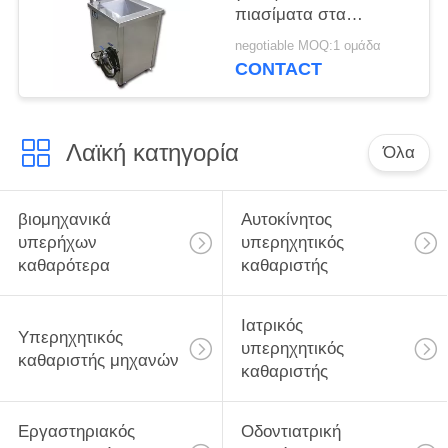
πιασίματα στα
δευτερόλεπτα με
negotiable MOQ:1 ομάδα
Ultrasonics και τη
CONTACT
θέρμανση 3min
αυτόματα μακριά
Λαϊκή κατηγορία
Όλα
βιομηχανικά
Αυτοκίνητος
υπερήχων
υπερηχητικός
καθαρότερα
καθαριστής
Ιατρικός
Υπερηχητικός
υπερηχητικός
καθαριστής μηχανών
καθαριστής
Εργαστηριακός
Οδοντιατρική