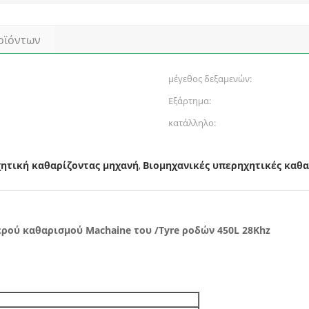
οϊόντων
μέγεθος δεξαμενών:
Εξάρτημα:
κατάλληλο:
ητική καθαρίζοντας μηχανή
Βιομηχανικές υπερηχητικές καθα
,
ρού καθαρισμού Machaine του /Tyre ροδών 450L 28Khz