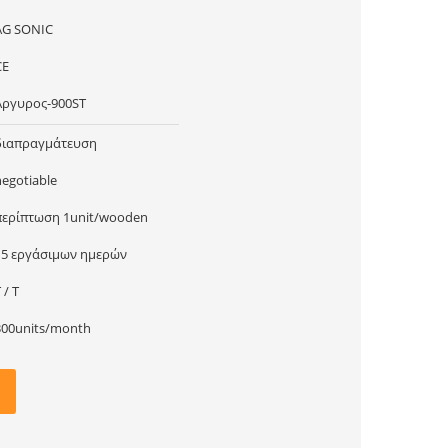
AG SONIC
CE
Άργυρος-900ST
διαπραγμάτευση
negotiable
περίπτωση 1unit/wooden
15 εργάσιμων ημερών
 / T
300units/month