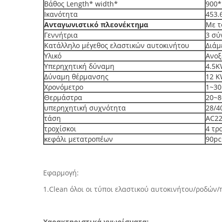
Βάθος Length* width*
900
Ικανότητα
453.6
Ανταγωνιστικό πλεονέκτημα
Με τ
Γεννήτρια
3 σύ
Κατάλληλο μέγεθος ελαστικών αυτοκινήτου
Διάμ
Υλικό
Ανοξ
Υπερηχητική δύναμη
4.5
Δύναμη θέρμανσης
12 
Χρονόμετρο
1~30
Θερμάστρα
20~8
υπερηχητική συχνότητα
28/4
τάση
AC22
τροχίσκοι
4 τρ
κεφάλι μετατροπέων
90pc
Εφαρμογή:
1.Clean όλοι οι τύποι ελαστικού αυτοκινήτου/ροδών
Χαρακτηριστικά γνωρίσματα: