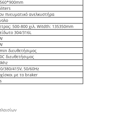
*560*900mm
liters
ον πνευματικό ανελκυστήρα
νολο
ετρος: 500-800 χιλ. Witdth: 135350mm
είδωτο 304/316L
KW
KW
min διευθετήσιμος
0C διευθετήσιμος
0khz
0/380/415V, 50/60Hz
οχίσκοι με το braker
s
/πλαισίων