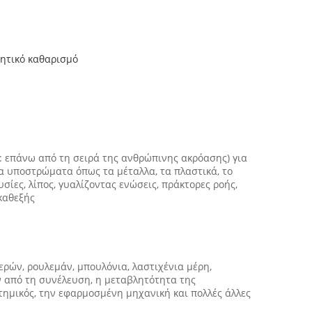
χητικό καθαρισμό
: επάνω από τη σειρά της ανθρώπινης ακρόασης) για
τα υποστρώματα όπως τα μέταλλα, τα πλαστικά, το
σίες, λίπος, γυαλίζοντας ενώσεις, πράκτορες ροής,
καθεξής
ρών, ρουλεμάν, μπουλόνια, λαστιχένια μέρη,
ν από τη συνέλευση, η μεταβλητότητα της
στημικός, την εφαρμοσμένη μηχανική και πολλές άλλες