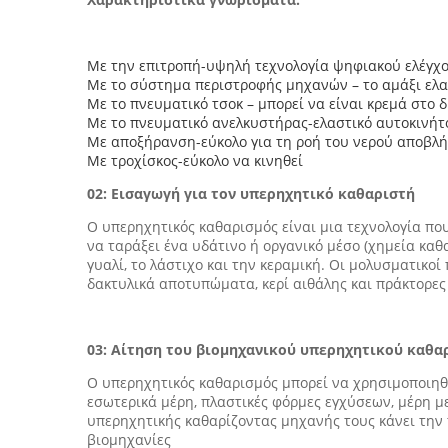
Με την επιτροπή-υψηλή τεχνολογία ψηφιακού ελέγχου,
Με το σύστημα περιστροφής μηχανών – το αμάξι ελα
Με το πνευματικό τσοκ – μπορεί να είναι κρεμά στο
Με το πνευματικό ανελκυστήρας-ελαστικό αυτοκινή
Με αποξήρανση-εύκολο για τη ροή του νερού αποβλ
Με τροχίσκος-εύκολο να κινηθεί
02: Εισαγωγή για τον υπερηχητικό καθαριστή
Ο υπερηχητικός καθαρισμός είναι μια τεχνολογία πο
να ταράξει ένα υδάτινο ή οργανικό μέσο (χημεία καθ
γυαλί, το λάστιχο και την κεραμική. Οι μολυσματικοί
δακτυλικά αποτυπώματα, κερί αιθάλης και πράκτορες
03: Αίτηση του βιομηχανικού υπερηχητικού καθα
Ο υπερηχητικός καθαρισμός μπορεί να χρησιμοποιηθ
εσωτερικά μέρη, πλαστικές φόρμες εγχύσεων, μέρη μ
υπερηχητικής καθαρίζοντας μηχανής τους κάνει την τ
βιομηχανίες