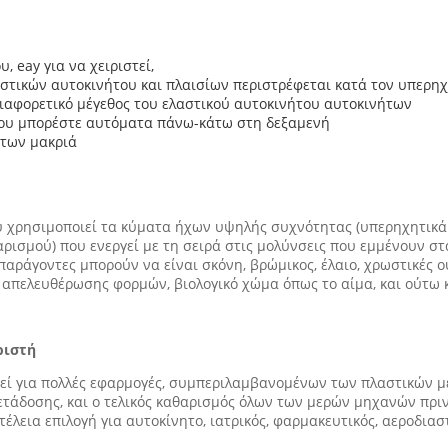
 eay για να χειριστεί,
στικών αυτοκινήτου και πλαισίων περιστρέφεται κατά τον υπερη
 διαφορετικό μέγεθος του ελαστικού αυτοκινήτου αυτοκινήτων
του μπορέστε αυτόματα πάνω-κάτω στη δεξαμενή
ήτων μακριά
υ χρησιμοποιεί τα κύματα ήχων υψηλής συχνότητας (υπερηχητικά
αρισμού) που ενεργεί με τη σειρά στις μολύνσεις που εμμένουν σ
 παράγοντες μπορούν να είναι σκόνη, βρώμικος, έλαιο, χρωστικές ου
 απελευθέρωσης φορμών, βιολογικό χώμα όπως το αίμα, και ούτω 
ριστή
εί για πολλές εφαρμογές, συμπεριλαμβανομένων των πλαστικών με
ετάδοσης, και ο τελικός καθαρισμός όλων των μερών μηχανών πρι
έλεια επιλογή για αυτοκίνητο, ιατρικός, φαρμακευτικός, αεροδια