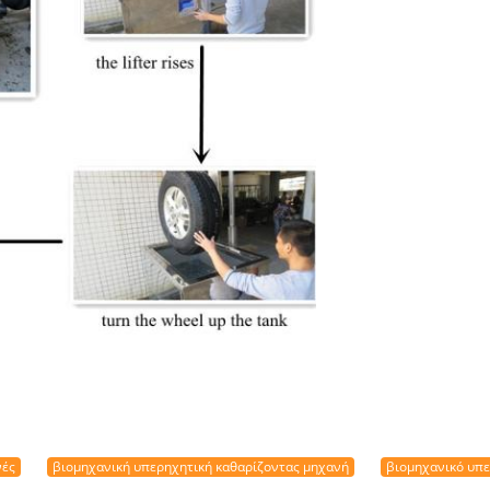
νές
βιομηχανική υπερηχητική καθαρίζοντας μηχανή
βιομηχανικό υπε