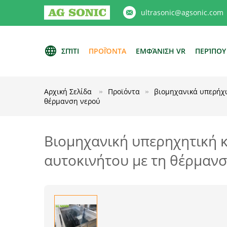
ultrasonic@agsonic.com
ΣΠΊΤΙ
ΠΡΟΪΌΝΤΑ
ΕΜΦΆΝΙΣΗ VR
ΠΕΡΊΠΟΥ
Αρχική Σελίδα
Προϊόντα
βιομηχανικά υπερήχ
θέρμανση νερού
Βιομηχανική υπερηχητική 
αυτοκινήτου με τη θέρμαν