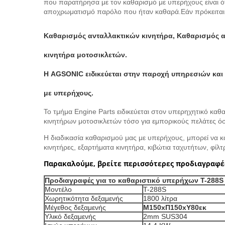
που παρατήρησα με τον καθαρισμό με υπερήχους είναι ότ
αποχρωματισμό παρόλο που ήταν καθαρά.Εάν πρόκειται να
Καθαρισμός ανταλλακτικών κινητήρα, Καθαρισμός α
κινητήρα μοτοσικλετών.
Η AGSONIC ειδικεύεται στην παροχή υπηρεσιών και
με υπερήχους.
Το τμήμα Engine Parts ειδικεύεται στον υπερηχητικό κ
κινητήρων μοτοσικλετών τόσο για εμπορικούς πελάτες όσο
Η διαδικασία καθαρισμού μας με υπερήχους, μπορεί να κ
κινητήρες, εξαρτήματα κινητήρα, κιβώτια ταχυτήτων, φίλτ
Παρακαλούμε, βρείτε περισσότερες προδιαγραφ
Προδιαγραφές για το καθαριστικό υπερήχων T-288S
Μοντέλο
T-288S
Χωρητικότητα δεξαμενής
1800 λίτρα
Μέγεθος δεξαμενής
Μ150xΠ150xΥ80εκ
Υλικό δεξαμενής
2mm SUS304