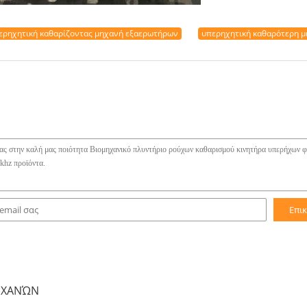
ερηχητική καθαρίζοντας μηχανή εξαερωτήρων
υπερηχητική καθαρότερη 
Επι
ΗΧΑΝΏΝ