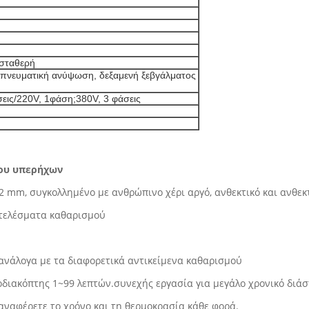
 σταθερή
 πνευματική ανύψωση, δεξαμενή ξεβγάλματος
σεις/220V, 1φάση;380V, 3 φάσεις
λου υπερήχων
ς 2 mm, συγκολλημένο με ανθρώπινο χέρι αργό, ανθεκτικό και ανθ
οτελέσματα καθαρισμού
 ανάλογα με τα διαφορετικά αντικείμενα καθαρισμού
οδιακόπτης 1~99 λεπτών.συνεχής εργασία για μεγάλο χρονικό διά
παναφέρετε το χρόνο και τη θερμοκρασία κάθε φορά.