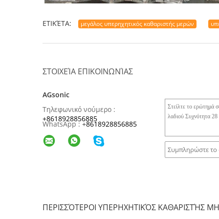
ΕΤΙΚΈΤΑ:
μεγάλος υπερηχητικός καθαριστής μερών
υπ
ΣΤΟΙΧΕΊΑ ΕΠΙΚΟΙΝΩΝΊΑΣ
AGsonic
Τηλεφωνικό νούμερο :
+8618928856885
WhatsApp :
+
8618928856885
ΠΕΡΙΣΣΌΤΕΡΟΙ ΥΠΕΡΗΧΗΤΙΚΌΣ ΚΑΘΑΡΙΣΤΉΣ Μ