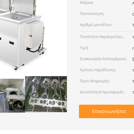
Μάρκα:
Πιστοποίηση:
Αριθμό μοντέλου:
Ποσότητα παραγγελίας
min:
Τιμή:
Συσκευασία λεπτομέρειες:
Χρόνος παράδοσης:
Όροι πληρωμής:
Δυνατότητα προσφοράς:
Επικοινωνήστε