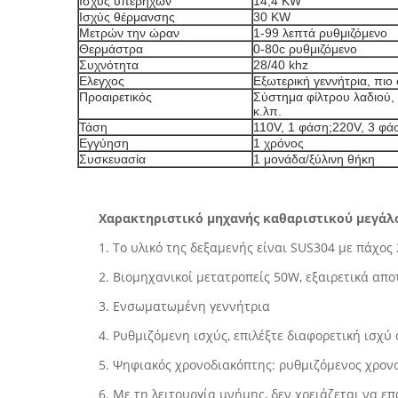
Ισχύς υπερήχων
14,4 KW
Ισχύς θέρμανσης
30 KW
Μετρών την ώραν
1-99 λεπτά ρυθμιζόμενο
Θερμάστρα
0-80c ρυθμιζόμενο
Συχνότητα
28/40 khz
Ελεγχος
Εξωτερική γεννήτρια, πιο
Προαιρετικός
Σύστημα φίλτρου λαδιού,
κ.λπ.
Τάση
110V, 1 φάση;220V, 3 φά
Εγγύηση
1 χρόνος
Συσκευασία
1 μονάδα/ξύλινη θήκη
Χαρακτηριστικό μηχανής καθαριστικού μεγά
1. Το υλικό της δεξαμενής είναι SUS304 με πάχο
2. Βιομηχανικοί μετατροπείς 50W, εξαιρετικά απ
3. Ενσωματωμένη γεννήτρια
4. Ρυθμιζόμενη ισχύς, επιλέξτε διαφορετική ισχύ
5. Ψηφιακός χρονοδιακόπτης: ρυθμιζόμενος χρον
6. Με τη λειτουργία μνήμης, δεν χρειάζεται να ε