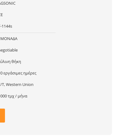
AGSONIC
CE
T-1144s
1ΜΟΝΑΔΑ
negotiable
ξύλινη θήκη
10 εργάσιμες ημέρες
T/T, Western Union
1000 τμχ / μήνα