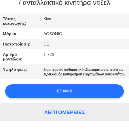
ΕΡΓΟΣΤΑΣΊΩΝ
/ ανταλλακτικό κινητήρα ντίζελ
ΠΟΙΟΤΙΚΌΣ
Τόπος
Κίνα
καταγωγής:
ΈΛΕΓΧΟΣ
Μάρκα:
AGSONIC
Πιστοποίηση:
CE
ΜΑΣ
Αριθμό
T-72S
ΕΛΆΤΕ
μοντέλου:
ΣΕ
Υψηλό φως:
,
βιομηχανικό καθαριστικό εξαρτημάτων υπερήχων
ΕΠΑΦΉ
εξοπλισμός καθαρισμού εξαρτημάτων αυτοκινήτων
ΜΕ
ΕΠΑΦΉ!
ΕΙΔΉΣΕΙΣ
ΛΕΠΤΟΜΈΡΕΙΕΣ
ΖΗΤΉΣΤΕ