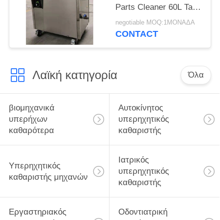
Parts Cleaner 60L Tank
with Basket
negotiable MOQ:1ΜΟΝΑΔΑ
CONTACT
Λαϊκή κατηγορία
Όλα
βιομηχανικά
Αυτοκίνητος
υπερήχων
υπερηχητικός
καθαρότερα
καθαριστής
Ιατρικός
Υπερηχητικός
υπερηχητικός
καθαριστής μηχανών
καθαριστής
Εργαστηριακός
Οδοντιατρική