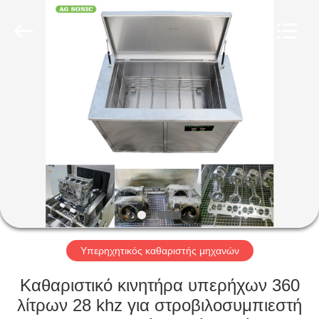
AG
Sonic
Technology
limited.
All
Rights
Reserved.
ΣΠΊΤΙ
ΠΡΟΪΌΝΤΑ
ΕΜΦΆΝΙΣΗ
VR
ΠΕΡΊΠΟΥ
ΕΜΕΊΣ
Υπερηχητικός καθαριστής μηχανών
Καθαριστικό κινητήρα υπερήχων 360
ΓΎΡΟΣ
λίτρων 28 khz για στροβιλοσυμπιεστή