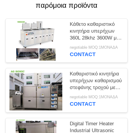
ΈΝΑ
παρόμοια προϊόντα
ΑΠΌΣΠΑΣΜΑ
Κάθετο καθαριστικό
SITEMAP
κινητήρα υπερήχων
360L 28khz 3600W με
αρθρωτό καπάκι /
PRIVACY
negotiable MOQ:1ΜΟΝΑΔΑ
αποστράγγιση
CONTACT
POLICY
Καθαριστικό κινητήρα
υπερήχων καθαρισμού
στεφάνης τροχού με
ελεγχόμενο υδραυλικό
negotiable MOQ:1ΜΟΝΑΔΑ
ανυψωτικό PLC
CONTACT
Digital Timer Heater
Industrial Ultrasonic