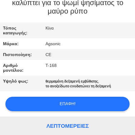
ΕΡΓΟΣΤΑΣΊΩΝ
καλύπτει για το ψωμί ψησίματος το
μαύρο ρύπο
ΠΟΙΟΤΙΚΌΣ
Τόπος
Κίνα
ΈΛΕΓΧΟΣ
καταγωγής:
Μάρκα:
Agsonic
ΜΑΣ
Πιστοποίηση:
CE
ΕΛΆΤΕ
Αριθμό
T-168
ΣΕ
μοντέλου:
ΕΠΑΦΉ
Υψηλό φως:
,
θερμαμένη δεξαμενή εμβύθισης
το ανοξείδωτο ενυδατώνει τη δεξαμενή
ΜΕ
ΕΠΑΦΉ!
ΕΙΔΉΣΕΙΣ
ΛΕΠΤΟΜΈΡΕΙΕΣ
ΖΗΤΉΣΤΕ