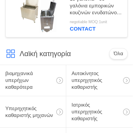
γαλόνια εμπορικών
κουζινών ενυδατώνουν
τη δεξαμενή με τις
negotiable MOQ:1unit
κλειδώσιμες ρόδες
CONTACT
καστόρων
Λαϊκή κατηγορία
Όλα
βιομηχανικά
Αυτοκίνητος
υπερήχων
υπερηχητικός
καθαρότερα
καθαριστής
Ιατρικός
Υπερηχητικός
υπερηχητικός
καθαριστής μηχανών
καθαριστής