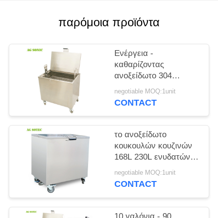
ΈΝΑ
ΑΠΌΣΠΑΣΜΑ
παρόμοια προϊόντα
SITEMAP
Ενέργεια -
καθαρίζοντας
ανοξείδωτο 304
PRIVACY
δεξαμενών
negotiable MOQ:1unit
POLICY
εξοπλισμού φούρνων
CONTACT
αποταμίευσης για τον
καθαρισμό κουζινών
το ανοξείδωτο
κουκουλών κουζινών
168L 230L ενυδατώνει
τη δεξαμενή με τις
negotiable MOQ:1unit
κλειδώσιμες ρόδες
CONTACT
καστόρων
10 γαλόνια - 90