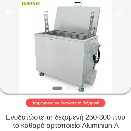
AG
Sonic
Technology
limited.
All
Rights
Reserved.
ΣΠΊΤΙ
ΠΡΟΪΌΝΤΑ
ΕΜΦΆΝΙΣΗ
VR
ΠΕΡΊΠΟΥ
ΕΜΕΊΣ
θερμαμένος ενυδατώστε τη δεξαμενή
Ενυδατώστε τη δεξαμενή 250-300 που
ΓΎΡΟΣ
το καθαρό αρτοποιείο Aluminiun Λ