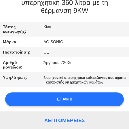
ΕΡΓΟΣΤΑΣΊΩΝ
υπερηχητική 360 λίτρα με τη
θέρμανση 9KW
ΠΟΙΟΤΙΚΌΣ
Τόπος
Κίνα
ΈΛΕΓΧΟΣ
καταγωγής:
Μάρκα:
AG SONIC
ΜΑΣ
Πιστοποίηση:
CE
ΕΛΆΤΕ
Αριθμό
Άργυρος-720G
ΣΕ
μοντέλου:
ΕΠΑΦΉ
Υψηλό φως:
βιομηχανικά υπερηχητικά καθαρίζοντας συστήματα
,
καθαριστής υπερηχητικών κυμάτων
ΜΕ
ΕΠΑΦΉ!
ΕΙΔΉΣΕΙΣ
ΛΕΠΤΟΜΈΡΕΙΕΣ
ΖΗΤΉΣΤΕ