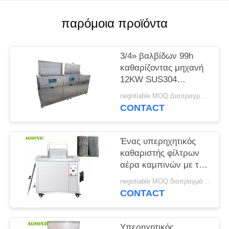
ΈΝΑ
ΑΠΌΣΠΑΣΜΑ
παρόμοια προϊόντα
SITEMAP
3/4» βαλβίδων 99h
καθαρίζοντας μηχανή
12KW SUS304
PRIVACY
φίλτρων χρονομέτρων
negotiable MOQ:Διαπραγμάτευση
POLICY
υπερηχητική
CONTACT
Ένας υπερηχητικός
καθαριστής φίλτρων
αέρα καμπινών με τον
τρόπο σκουπισμάτων
negotiable MOQ:διαπραγμάτευση
συχνότητας
CONTACT
Υπερηχητικός