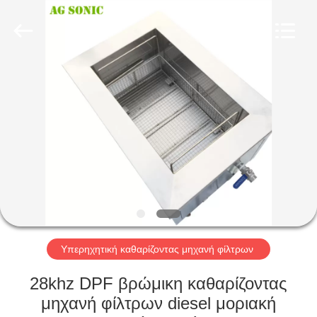
AG
Sonic
Technology
limited.
All
Rights
Reserved.
ΣΠΊΤΙ
ΠΡΟΪΌΝΤΑ
ΕΜΦΆΝΙΣΗ
VR
ΠΕΡΊΠΟΥ
ΕΜΕΊΣ
Υπερηχητική καθαρίζοντας μηχανή φίλτρων
28khz DPF βρώμικη καθαρίζοντας
ΓΎΡΟΣ
μηχανή φίλτρων diesel μοριακή