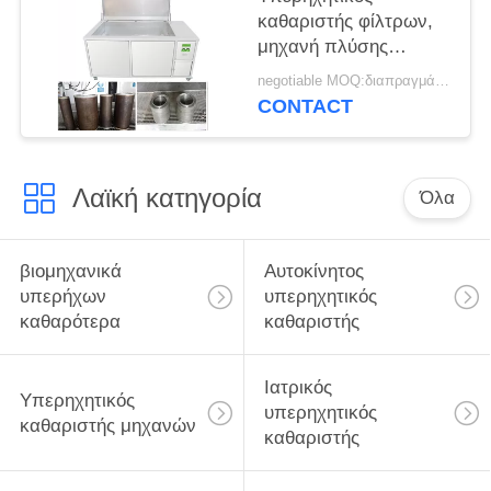
καθαριστής φίλτρων,
μηχανή πλύσης
φίλτρων/καθαρισμού
negotiable MOQ:διαπραγμάτευση
για να αφαιρέσει το
CONTACT
ρύπο άνθρακα
σκουριάς σκόνης
πετρελαίου
Λαϊκή κατηγορία
Όλα
βιομηχανικά
Αυτοκίνητος
υπερήχων
υπερηχητικός
καθαρότερα
καθαριστής
Ιατρικός
Υπερηχητικός
υπερηχητικός
καθαριστής μηχανών
καθαριστής