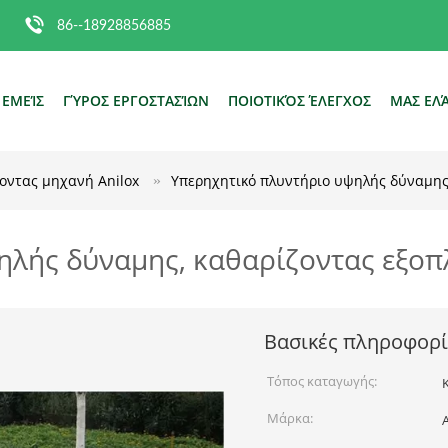
86--18928856885
 ΕΜΕΊΣ
ΓΎΡΟΣ ΕΡΓΟΣΤΑΣΊΩΝ
ΠΟΙΟΤΙΚΌΣ ΈΛΕΓΧΟΣ
ΜΑΣ ΕΛ
οντας μηχανή Anilox
Υπερηχητικό πλυντήριο υψηλής δύναμης,
ηλής δύναμης, καθαρίζοντας εξοπ
Βασικές πληροφορί
Τόπος καταγωγής:
Μάρκα: