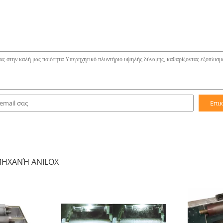
Επι
ΜΗΧΑΝΉ ANILOX