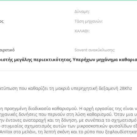
Δύναμη:
ος
Τάση μηχανών:
ΚΑΛΑΘΙ:
ιρετικό
Sovent ανακύκλωσης:
ιστής μεγάλης περιεκτικότητας
Υπερήχων μηχάνημα καθαρι
,
εκτύπωση που καθαρίζει τη μακριά υπερηχητική δεξαμενή 28Khz
νη προηγμένη διαδικασία καθαρισμού. Η αρχή εργασίας της είναι 
ηχανικές δονήσεις που περνούν στη λύση καθαρισμού. Όταν μια 
την έντονες αναταραχή και τη δόνηση, με συνέπεια το σχηματισ
 ο στιγμιαίος σχηματισμός αυτών των μικροσκοπικών φυσαλίδων ε
Anilox στο μελάνι, τη λεπτή σκόνη και το ρύπο που ξεφλουδίστηκα