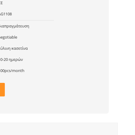
CE
AG1108
διαπραγμάτευση
negotiable
Ξύλινη κασετίνα
10-20 ημερών
100pcs/month