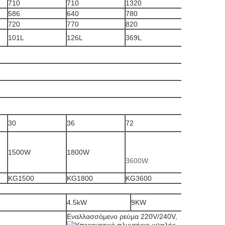
710
710
1320
586
640
780
720
770
820
101L
126L
369L
30
36
72
1500W
1800W
3600W
KG1500
KG1800
KG3600
4.5kW
9KW
Εναλλασσόμενο ρεύμα 220V/240V,