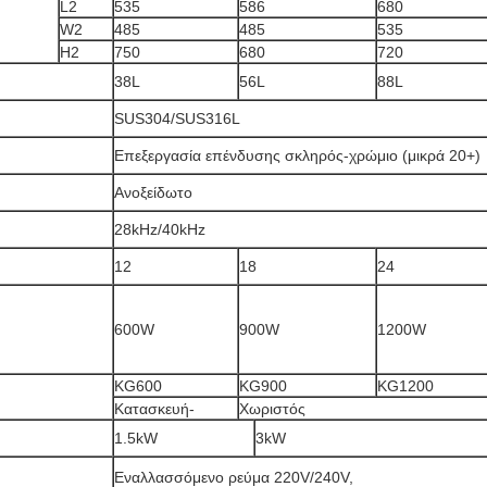
L2
535
586
680
W2
485
485
535
H2
750
680
720
38L
56L
88L
SUS304/SUS316L
Επεξεργασία επένδυσης σκληρός-χρώμιο (μικρά 20+)
Ανοξείδωτο
28kHz/40kHz
12
18
24
600W
900W
1200W
KG600
KG900
KG1200
Κατασκευή-
Χωριστός
1.5kW
3kW
Εναλλασσόμενο ρεύμα 220V/240V,