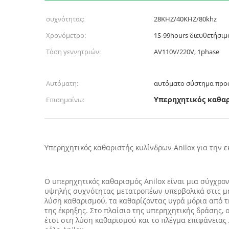
συχνότητας:
28KHZ/40KHZ/80khz
Χρονόμετρο:
1S-99hours διευθετήσιμ
Τάση γεννητριών:
AV110V/220V, 1phase
Αυτόματη:
αυτόματο σύστημα προα
Υπερηχητικός καθαρ
Επισημαίνω:
Υπερηχητικός καθαριστής κυλίνδρων Anilox για την 
Ο υπερηχητικός καθαρισμός Anilox είναι μια σύγχρο
υψηλής συχνότητας μετατροπέων υπερβολικά στις μ
λύση καθαρισμού, τα καθαρίζοντας υγρά μόρια από 
της έκρηξης. Στο πλαίσιο της υπερηχητικής δράσης,
έτσι στη λύση καθαρισμού και το πλέγμα επιφάνειας 