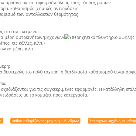
 των προϊόντων και αφαιρούν όλους τους τύπους ρύπων
πορά, καθαρισμός, χημικές αντιδράσεις
αθαρισμό των ανταλλακτών θερμότητας
ς στα αντικείμενα.
 τα μέρη αυτοκινήτων/μηχανών/
ος, τις κόλλες, κ.λπ.)
ονικά μέρη, κ.λπ.
.
μέρη;
νά δευτερόλεπτο πολύ ισχυρή, η διαδικασία καθαρισμού είναι ασφ
σω;
σχεδιάζονται για τις συγκεκριμένες εφαρμογές. Η κατάλληλη επιλ
ντιδράσεις με το κομμάτι προς κατεργασία.
ς
anilox καθαρίζοντας μηχανή κυλίνδρων
Υπερήχων μηχάνημα καθαρ