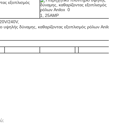
1, 25AMP
20V/240V,
ύ;