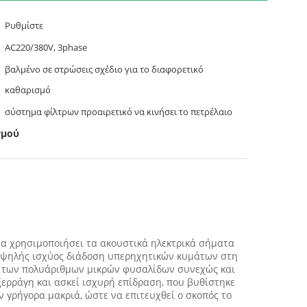
Ρυθμίστε
AC220/380V, 3phase
βαλμένο σε στρώσεις σχέδιο για το διαφορετικό
καθαρισμό
σύστημα φίλτρων προαιρετικό να κινήσει το πετρέλαιο
σμού
να χρησιμοποιήσει τα ακουστικά ηλεκτρικά σήματα
υψηλής ισχύος διάδοση υπερηχητικών κυμάτων στη
μό των πολυάριθμων μικρών φυσαλίδων συνεχώς και
ξερράγη και ασκεί ισχυρή επίδραση, που βυθίστηκε
ν γρήγορα μακριά, ώστε να επιτευχθεί ο σκοπός το