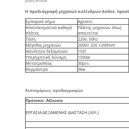
ρόλο Anilox.
Η προδιαγραφή μηχανών κυλίνδρων Anilox, προσ
Εμπορικό σήμα
Agsonic
Αποτελεσματικό καθαρό
Πλάτος μηχανών όπως
πλάτος
απαιτείται
Τάση
220v, 50hz
Μέγεθος μηχανών
2000× 320 ×200mm
Ικανότητα δεξαμενών
192l
Υπερηχητική δύναμη
1500w
Μετατροπέας
30pcs
Θερμάστρα
3kw
Λεπτομέρειες προδιαγραφών
:
Πρότυπο: AGsonic
ΕΡΓΑΣΙΑ ΔΕΞΑΜΕΝΗΣ ΔΙΑΣΤΑΣΗ (ΧΙΛ.)