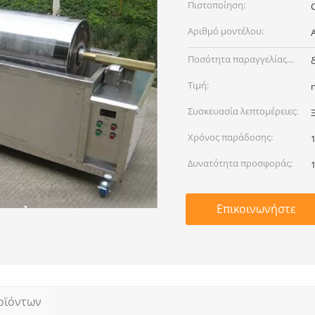
Πιστοποίηση:
Αριθμό μοντέλου:
Ποσότητα παραγγελίας
min:
Τιμή:
Συσκευασία λεπτομέρειες:
Χρόνος παράδοσης:
Δυνατότητα προσφοράς:
Επικοινωνήστε
οϊόντων