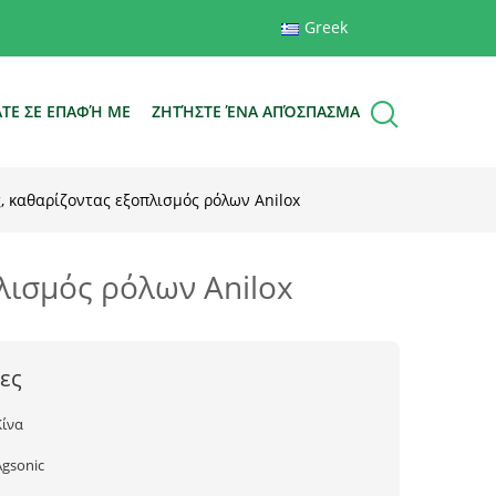
Greek
ΆΤΕ ΣΕ ΕΠΑΦΉ ΜΕ
ΖΗΤΉΣΤΕ ΈΝΑ ΑΠΌΣΠΑΣΜΑ
 καθαρίζοντας εξοπλισμός ρόλων Anilox
λισμός ρόλων Anilox
ες
Κίνα
Agsonic