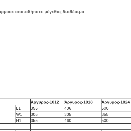
άρμοσε οποιοδήποτε μέγεθος διαθέσιμο
Άργυρος-1012
Άργυρος-1018
Άργυρος-1024
L1
355
406
500
W1
305
305
355
H1
355
460
500