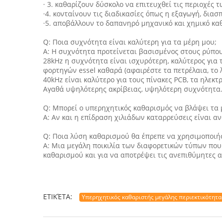
· 3. καθαρίζουν δύσκολο να επιτευχθεί τις περιοχές
·4. κονταίνουν τις διαδικασίες όπως η εξαγωγή, διασ
·5. αποβάλλουν το δαπανηρό μηχανικό και χημικό κ
Q: Ποια συχνότητα είναι καλύτερη για τα μέρη μου;
Α: Η συχνότητα προτείνεται βασισμένος στους ρύπου
28kHz η συχνότητα είναι ισχυρότερη, καλύτερος για
φορτηγών essel καθαρά (αφαιρέστε τα πετρέλαια, το λίπ
40kHz είναι καλύτερο για τους πίνακες PCB, τα ηλεκτρ
Αγαθά υψηλότερης ακρίβειας, υψηλότερη συχνότητα
Q: Μπορεί ο υπερηχητικός καθαρισμός να βλάψει τα 
Α: Αν και η επίδραση χιλιάδων καταρρεύσεις είναι α
Q: Ποια λύση καθαρισμού θα έπρεπε να χρησιμοποιή
Α: Μια μεγάλη ποικιλία των διαφορετικών τύπων που 
καθαρισμού και για να αποτρέψει τις ανεπιθύμητες α
ΕΤΙΚΈΤΑ:
Υπερηχητικός καθαριστής μεγάλης περιεκτικότητα