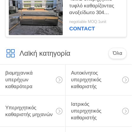
τυφλό καθαρίζοντας
ανοξείδωτο 304
μηχανών με το
negotiable MOQ:1unit
ξέπλυμα της
CONTACT
δεξαμενής/των
τροχίσκων
Λαϊκή κατηγορία
Όλα
βιομηχανικά
Αυτοκίνητος
υπερήχων
υπερηχητικός
καθαρότερα
καθαριστής
Ιατρικός
Υπερηχητικός
υπερηχητικός
καθαριστής μηχανών
καθαριστής