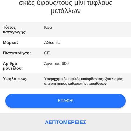
ΕΡΓΟΣΤΑΣΊΩΝ
σκιές ύφους/τους μίνι τυφλούς
μετάλλων
ΠΟΙΟΤΙΚΌΣ
Τόπος
Κίνα
ΈΛΕΓΧΟΣ
καταγωγής:
Μάρκα:
AGsonic
ΜΑΣ
Πιστοποίηση:
CE
ΕΛΆΤΕ
Αριθμό
Άργυρος-600
ΣΕ
μοντέλου:
ΕΠΑΦΉ
Υψηλό φως:
,
Υπερηχητικός τυφλός καθαρίζοντας εξοπλισμός
υπερηχητικός καθαριστής παραθύρων
ΜΕ
ΕΠΑΦΉ!
ΕΙΔΉΣΕΙΣ
ΛΕΠΤΟΜΈΡΕΙΕΣ
ΖΗΤΉΣΤΕ