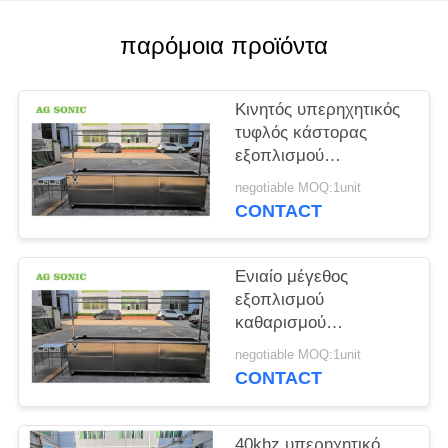
ΈΝΑ
ΑΠΌΣΠΑΣΜΑ
παρόμοια προϊόντα
SITEMAP
Κινητός υπερηχητικός
τυφλός κάστορας
εξοπλισμού
PRIVACY
καθαρισμού 10 πόδι
negotiable MOQ:1unit
POLICY
μακρύ πλυντήριο
CONTACT
κουρτινών
Ενιαίο μέγεθος
εξοπλισμού
καθαρισμού
δεξαμενών
negotiable MOQ:1unit
υπερηχητικό τυφλό 3
CONTACT
μέτρα γρήγορη
ταχύτητα καθαρισμού
10 ποδιών
40khz υπερηχητικό