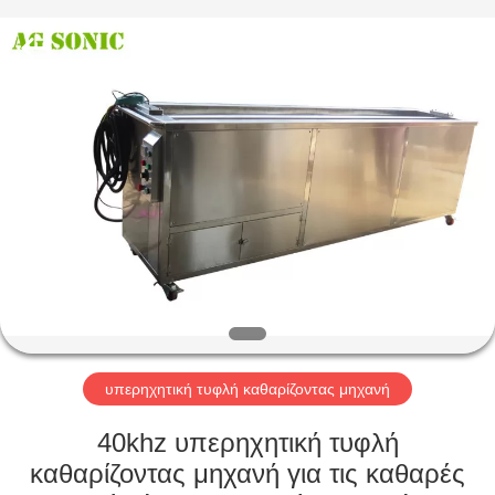
AG
Sonic
Technology
limited.
All
Rights
Reserved.
ΣΠΊΤΙ
ΠΡΟΪΌΝΤΑ
ΕΜΦΆΝΙΣΗ
VR
ΠΕΡΊΠΟΥ
ΕΜΕΊΣ
υπερηχητική τυφλή καθαρίζοντας μηχανή
40khz υπερηχητική τυφλή
ΓΎΡΟΣ
καθαρίζοντας μηχανή για τις καθαρές