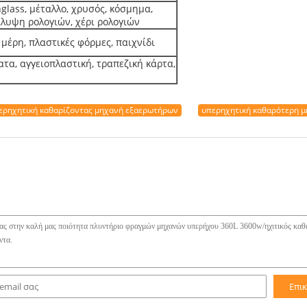
nglass, μέταλλο, χρυσός, κόσμημα,
άλυψη ρολογιών, χέρι ρολογιών
 μέρη, πλαστικές φόρμες, παιχνίδι
ατα, αγγειοπλαστική, τραπεζική κάρτα,
ερηχητική καθαρίζοντας μηχανή εξαερωτήρων
υπερηχητική καθαρότερη 
Επι