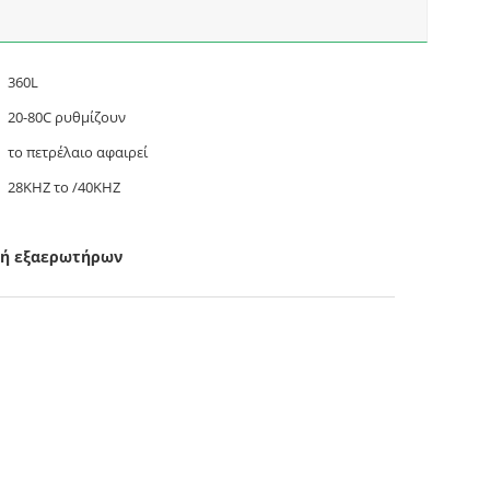
360L
20-80C ρυθμίζουν
το πετρέλαιο αφαιρεί
28KHZ το /40KHZ
νή εξαερωτήρων