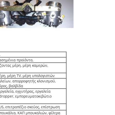
α
ασημένια προϊόντα,
έζοντας μέρη, μέρη καμερών,
έρη, μέρη TV, μέρη υπολογιστών
αλείων, απορροφητής κλονισμού,
δρος, βαλβίδα
εργαλεία, εγχυτήρας, εργαλεία
dropper, εμπορευματοκιβώτιο
US, επιτραπέζιο σκεύος, επίστρωση
μπουκάλια, ΚΑΠ μπουκαλιών, φίλτρα