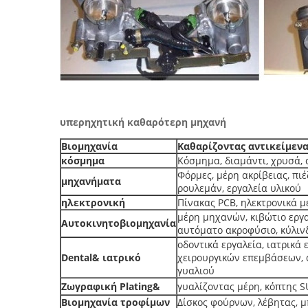
υπερηχητική καθαρότερη μηχανή
Βιομηχανία
Καθαρίζοντας αντικείμεν
κόσμημα
Κόσμημα, διαμάντι, χρυσά, 
Φόρμες, μέρη ακρίβειας, πι
μηχανήματα
ρουλεμάν, εργαλεία υλικού
ηλεκτρονική
Πίνακας PCB, ηλεκτρονικά μ
μέρη μηχανών, κιβώτιο εργ
Αυτοκινητοβιομηχανία
αυτόματο ακροφύσιο, κύλιν
οδοντικά εργαλεία, ιατρικά 
Dental& ιατρικό
χειρουργικών επεμβάσεων, 
γυαλιού
Ζωγραφική Plating&
γυαλίζοντας μέρη, κόπτης S
Βιομηχανία τροφίμων
Δίσκος φούρνων, λέβητας, 