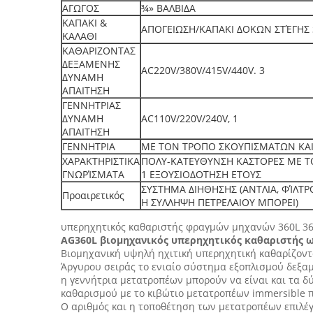
ΑΓΩΓΟΣ
¾» ΒΑΛΒΙΔΑ
ΚΑΠΑΚΙ &
ΑΠΟΓΕΙΩΣΗ/ΚΑΠΑΚΙ ΔΟΚΩΝ ΣΤΈΓΗΣ 
ΚΑΛΑΘΙ
ΚΑΘΑΡΙΖΟΝΤΑΣ
ΔΕΞΑΜΕΝΗΣ
AC220V/380V/415V/440V. 3
ΔΥΝΑΜΗ
ΑΠΑΙΤΗΣΗ
ΓΕΝΝΗΤΡΙΑΣ
ΔΥΝΑΜΗ
AC110V/220V/240V, 1
ΑΠΑΙΤΗΣΗ
ΓΕΝΝΗΤΡΙΑ
ΜΕ ΤΟΝ ΤΡΟΠΟ ΣΚΟΥΠΙΣΜΑΤΩΝ ΚΑΙ
ΧΑΡΑΚΤΗΡΙΣΤΙΚΑ
ΠΟΛΥ-ΚΑΤΕΥΘΥΝΣΗ ΚΑΣΤΟΡΕΣ ΜΕ 
ΓΝΩΡΊΣΜΑΤΑ
1 ΕΞΟΥΣΙΟΔΟΤΗΣΗ ΕΤΟΥΣ
ΣΥΣΤΗΜΑ ΔΙΗΘΗΣΗΣ (ΑΝΤΛΙΑ, ΦΊΛΤΡ
Προαιρετικός
Η ΣΥΛΛΗΨΗ ΠΕΤΡΕΛΑΙΟΥ ΜΠΟΡΕΙ)
υπερηχητικός καθαριστής φραγμών μηχανών 360L 3
AG360L βιομηχανικός υπερηχητικός καθαριστής ω
Βιομηχανική υψηλή ηχιτική υπερηχητική καθαρίζον
Άργυρου σειράς το ενιαίο σύστημα εξοπλισμού δεξαμ
η γεννήτρια μετατροπέων μπορούν να είναι και τα δ
καθαρισμού με το κιβώτιο μετατροπέων immersible π
Ο αριθμός και η τοποθέτηση των μετατροπέων επιλέ