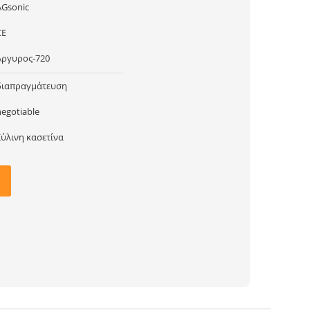
AGsonic
CE
Άργυρος-720
διαπραγμάτευση
negotiable
Ξύλινη κασετίνα