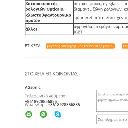
Κατασκευαστής
οπτικός φακός, eyeglass, su
ρολογιών Optical&
διαμάντι, ζώνη ρολογιών, κ
κλωστοϋφαντουργικό
spinneret πιάτο, λαστιχένια
προϊόν
σφραγίδα, πτερύγιο, νομίσμ
άλλοι
IGBT
ΕΤΙΚΈΤΑ:
μεγάλος υπερηχητικός καθαριστής μερών
υπ
ΣΤΟΙΧΕΊΑ ΕΠΙΚΟΙΝΩΝΊΑΣ
AGsonic
Τηλεφωνικό νούμερο :
+8618928856885
WhatsApp :
+
8618928856885