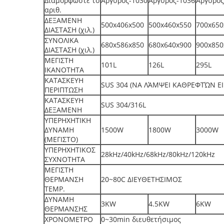
Διαμορφώστε το
Άργυρος-1030
Άργυρος-1036
Άργυρος
αριθ.
ΔΕΞΑΜΕΝΗ
500x406x500
500x460x550
700x650
ΔΙΑΣΤΑΣΗ (χιλ.)
ΣΥΝΟΛΙΚΑ
680x586x850
680x640x900
900x850
ΔΙΑΣΤΑΣΗ (χιλ.)
ΜΕΓΙΣΤΗ
101L
126L
295L
ΙΚΑΝΟΤΗΤΑ
ΚΑΤΑΣΚΕΥΗ
SUS 304 (ΝΑ ΛΆΜΨΕΙ ΚΑΘΡΕΦΤΏΝ Ε
ΠΕΡΙΠΤΩΣΗ
ΚΑΤΑΣΚΕΥΗ
SUS 304/316L
ΔΕΞΑΜΕΝΗ
ΥΠΕΡΗΧΗΤΙΚΗ
ΔΥΝΑΜΗ
1500W
1800W
3000W
(ΜΕΓΙΣΤΟ)
ΥΠΕΡΗΧΗΤΙΚΟΣ
28kHz/40kHz/68kHz/80kHz/120kHz
ΣΥΧΝΟΤΗΤΑ
ΜΕΓΙΣΤΗ
ΘΕΡΜΑΝΣΗ
20~80C ΔΙΕΥΘΕΤΗΣΙΜΟΣ
TEMP.
ΔΥΝΑΜΗ
3KW
4.5KW
6KW
ΘΕΡΜΑΝΣΗΣ
ΧΡΟΝΟΜΕΤΡΟ
0~30min διευθετήσιμος